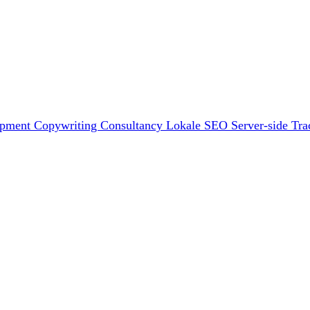
opment
Copywriting
Consultancy
Lokale SEO
Server-side Tra