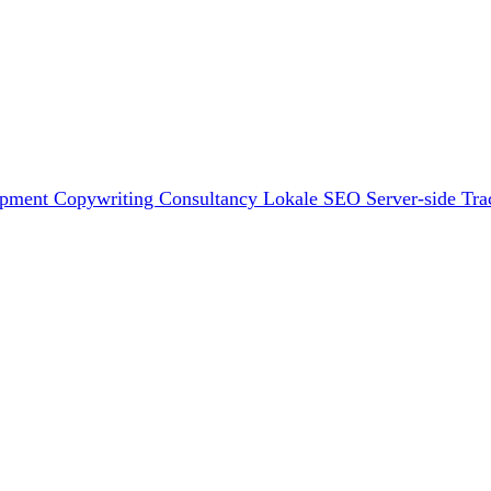
opment
Copywriting
Consultancy
Lokale SEO
Server-side Tra