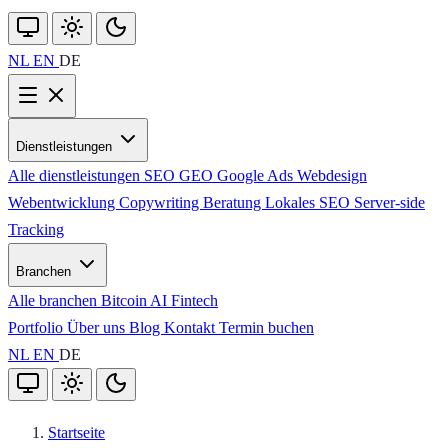
NL
EN
DE
Dienstleistungen
Alle dienstleistungen
SEO
GEO
Google Ads
Webdesign
Webentwicklung
Copywriting
Beratung
Lokales SEO
Server-side
Tracking
Branchen
Alle branchen
Bitcoin
AI
Fintech
Portfolio
Über uns
Blog
Kontakt
Termin buchen
NL
EN
DE
Startseite