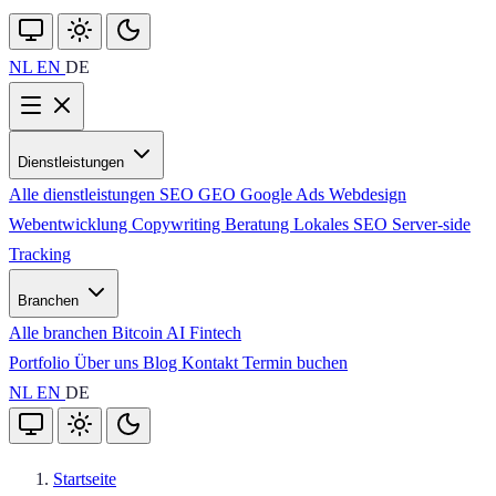
NL
EN
DE
Dienstleistungen
Alle dienstleistungen
SEO
GEO
Google Ads
Webdesign
Webentwicklung
Copywriting
Beratung
Lokales SEO
Server-side
Tracking
Branchen
Alle branchen
Bitcoin
AI
Fintech
Portfolio
Über uns
Blog
Kontakt
Termin buchen
NL
EN
DE
Startseite