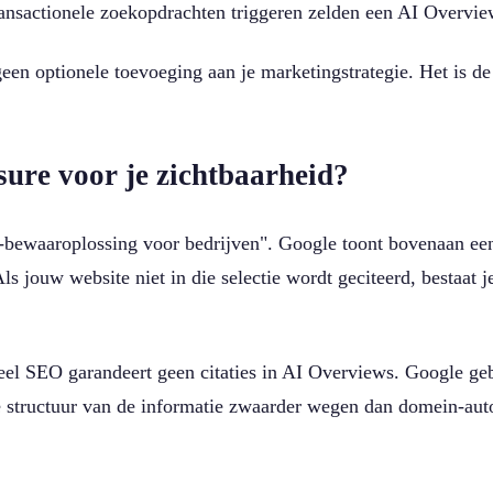
ansactionele zoekopdrachten triggeren zelden een AI Overvi
O geen optionele toevoeging aan je marketingstrategie. Het is d
ure voor je zichtbaarheid?
pto-bewaaroplossing voor bedrijven". Google toont bovenaan ee
s jouw website niet in die selectie wordt geciteerd, bestaat 
eel SEO garandeert geen citaties in AI Overviews. Google geb
 structuur van de informatie zwaarder wegen dan domein-autor