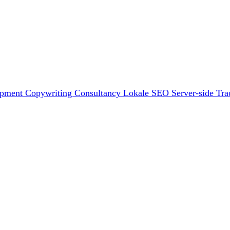
opment
Copywriting
Consultancy
Lokale SEO
Server-side Tra