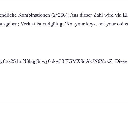
nendliche Kombinationen (2^256). Aus dieser Zahl wird via El
sgeben; Verlust ist endgültig. 'Not your keys, not your coins
yfras2S1mN3bqg9nwy6bkyC3f7GMX9dAkJN6YxkZ. Diese 52 Zei