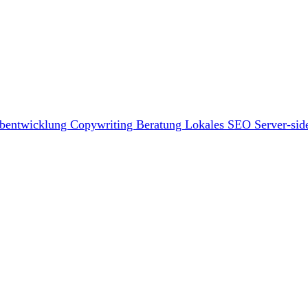
bentwicklung
Copywriting
Beratung
Lokales SEO
Server-sid