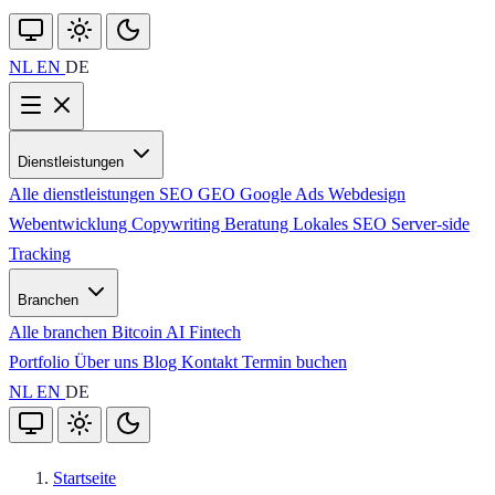
NL
EN
DE
Dienstleistungen
Alle dienstleistungen
SEO
GEO
Google Ads
Webdesign
Webentwicklung
Copywriting
Beratung
Lokales SEO
Server-side
Tracking
Branchen
Alle branchen
Bitcoin
AI
Fintech
Portfolio
Über uns
Blog
Kontakt
Termin buchen
NL
EN
DE
Startseite