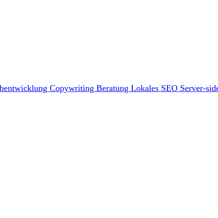
bentwicklung
Copywriting
Beratung
Lokales SEO
Server-sid